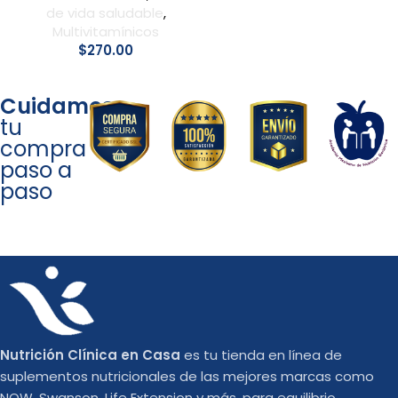
de vida saludable
,
Multivitamínicos
$
270.00
Cuidamos
tu
compra
paso a
paso
Nutrición Clínica en Casa
es tu tienda en línea de
suplementos nutricionales de las mejores marcas como
NOW, Swanson, Life Extension y más, para equilibrio