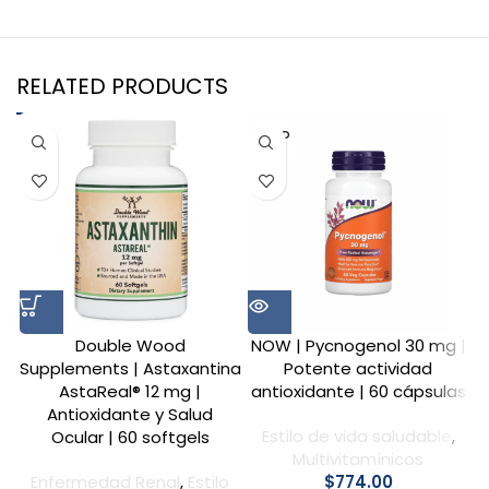
RELATED PRODUCTS
SOLD
OUT
Double Wood
NOW | Pycnogenol 30 mg |
N
Supplements | Astaxantina
Potente actividad
AstaReal® 12 mg |
antioxidante | 60 cápsulas
Antioxidante y Salud
Estilo de vida saludable
,
Ocular | 60 softgels
Multivitamínicos
Enfermedad Renal
,
Estilo
$
774.00